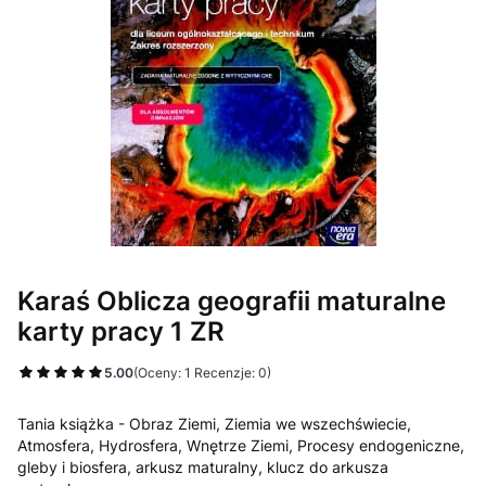
Karaś Oblicza geografii maturalne
karty pracy 1 ZR
5.00
(Oceny: 1 Recenzje: 0)
Przejdź do sekcji Opinie
Tania książka - Obraz Ziemi, Ziemia we wszechświecie,
Atmosfera, Hydrosfera, Wnętrze Ziemi, Procesy endogeniczne,
gleby i biosfera, arkusz maturalny, klucz do arkusza