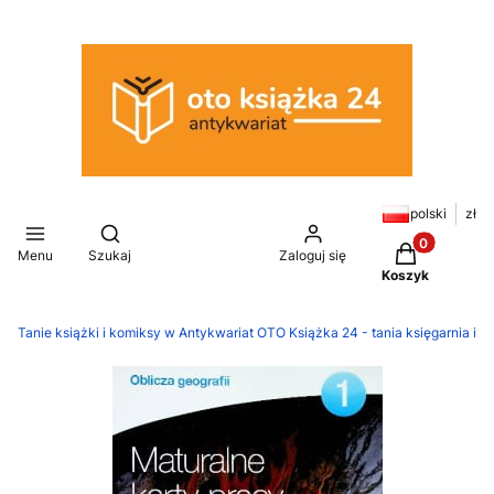
polski
zł
Otwórz wyszukiwarkę
Produkty w k
Menu
Szukaj
Zaloguj się
Koszyk
Tanie książki i komiksy w Antykwariat OTO Książka 24 - tania księgarnia in