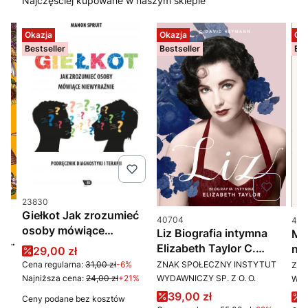
Najczęściej kupowane w naszym sklepie
Okazja
Okazja
Oka
Bestseller
Bestseller
Bes
Kod produktu
23830
Giełkot Jak zrozumieć
Kod produktu
Kod 
40704
411
osoby mówiące
Liz Biografia intymna
Mia
usz
niewyraźnie
Elizabeth Taylor C.
na
Cena promocyjna
29,00 zł
ń
PRODUCENT
PR
David Heymann
cyw
ZNAK SPOŁECZNY INSTYTUT
Cena regularna:
31,00 zł
-6%
ZNA
WYDAWNICZY SP. Z O. O.
Najniższa cena:
24,00 zł
+21%
WYD
3%
Cena promocyjna
C
39,00 zł
Ceny podane bez kosztów
3%