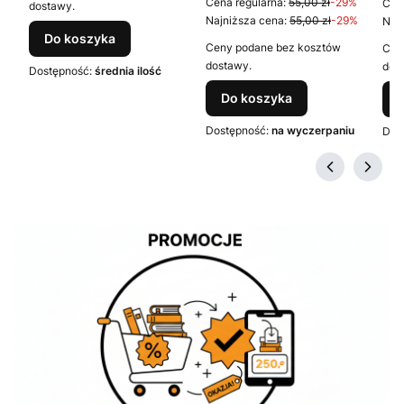
Cena regularna:
55,00 zł
-29%
Cena
dostawy.
Najniższa cena:
55,00 zł
-29%
Najn
Do koszyka
Ceny podane bez kosztów
Cen
dostawy.
dos
Dostępność:
średnia ilość
Do koszyka
Dostępność:
na wyczerpaniu
Dos