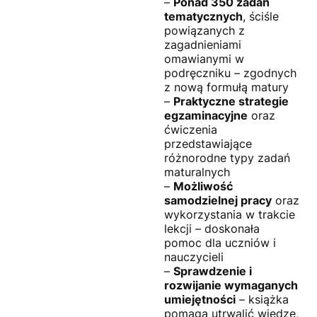
–
Ponad 350 zadań
tematycznych
, ściśle
powiązanych z
zagadnieniami
omawianymi w
podręczniku – zgodnych
z nową formułą matury
–
Praktyczne strategie
egzaminacyjne
oraz
ćwiczenia
przedstawiające
różnorodne typy zadań
maturalnych
–
Możliwość
samodzielnej pracy
oraz
wykorzystania w trakcie
lekcji – doskonała
pomoc dla uczniów i
nauczycieli
–
Sprawdzenie i
rozwijanie wymaganych
umiejętności
– książka
pomaga utrwalić wiedzę,