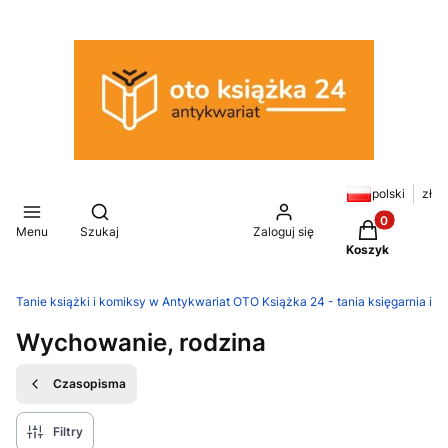
polski
zł
Otwórz wyszukiwarkę
Produkty w k
Menu
Szukaj
Zaloguj się
Koszyk
Tanie książki i komiksy w Antykwariat OTO Książka 24 - tania księgarnia in
Wychowanie, rodzina
Czasopisma
Filtry