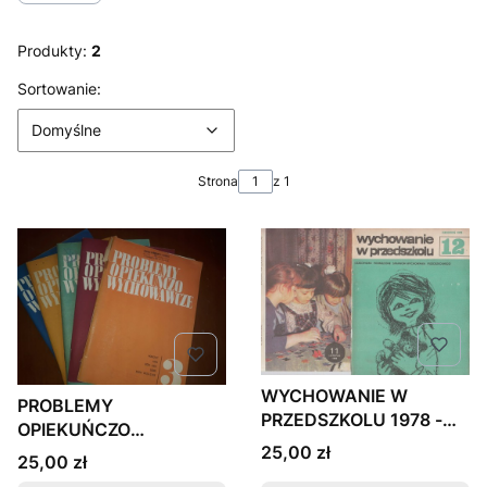
Produkty:
2
Lista produktów
Domyślne
Sortowanie:
Domyślne
Strona
z 1
WYCHOWANIE W
PROBLEMY
PRZEDSZKOLU 1978 -
OPIEKUŃCZO
1992 WYBRANE NUMER
Cena
25,00 zł
WYCHOWAWCZE 5
Cena
25,00 zł
NUMERÓW