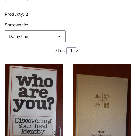
Produkty:
2
Lista produktów
Domyślne
Sortowanie:
Domyślne
Strona
z 1