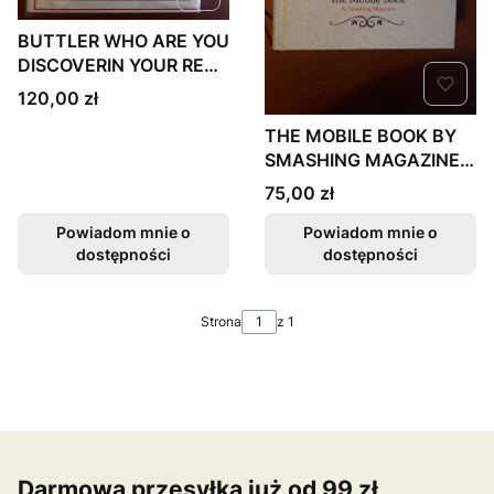
BUTTLER WHO ARE YOU
DISCOVERIN YOUR REAL
IDENTITY
Cena
120,00 zł
THE MOBILE BOOK BY
SMASHING MAGAZINE
STAN BDB
Cena
75,00 zł
Powiadom mnie o
Powiadom mnie o
dostępności
dostępności
Strona
z 1
Darmowa przesyłka już od 99 zł