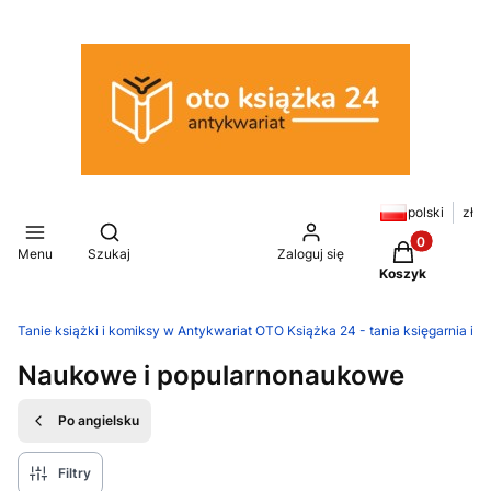
polski
zł
Otwórz wyszukiwarkę
Produkty w k
Menu
Szukaj
Zaloguj się
Koszyk
Tanie książki i komiksy w Antykwariat OTO Książka 24 - tania księgarnia in
Naukowe i popularnonaukowe
Po angielsku
Filtry