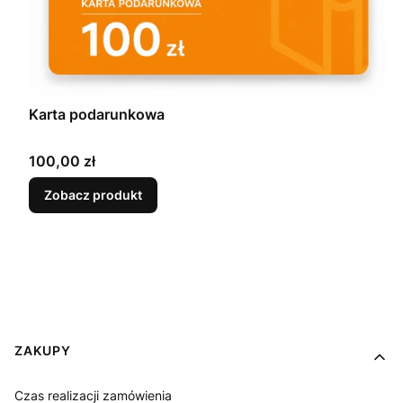
Karta podarunkowa
Cena
100,00 zł
Zobacz produkt
Linki w stopce
ZAKUPY
Czas realizacji zamówienia