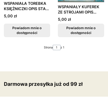
WSPANIAŁA TOREBKA
WSPANIAŁY KUFEREK
KSIĘŻNICZKI OPIS STAN
ZE STROJAMI OPIS
BDB FV
Cena
5,00 zł
STAN BDB FV
Cena
5,00 zł
Powiadom mnie o
Powiadom mnie o
dostępności
dostępności
Strona
z 1
Darmowa przesyłka już od 99 zł