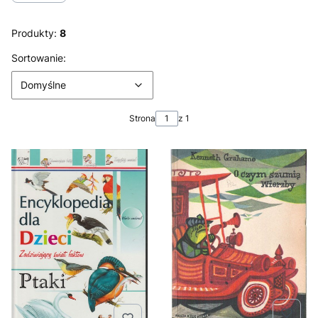
Produkty:
8
Lista produktów
Domyślne
Sortowanie:
Domyślne
Strona
z 1