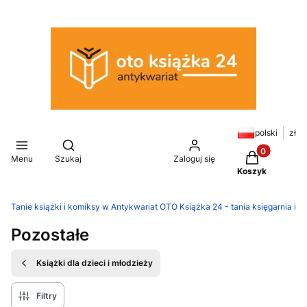
polski
zł
Otwórz wyszukiwarkę
Produkty w k
Menu
Szukaj
Zaloguj się
Koszyk
Tanie książki i komiksy w Antykwariat OTO Książka 24 - tania księgarnia in
Pozostałe
Książki dla dzieci i młodzieży
Filtry