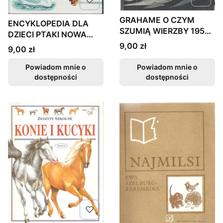
GRAHAME O CZYM
ENCYKLOPEDIA DLA
SZUMIĄ WIERZBY 1957
DZIECI PTAKI NOWA
OPIS FAKTURA
Cena
OPIS FAKTURA
9,00 zł
Cena
9,00 zł
Powiadom mnie o
Powiadom mnie o
dostępności
dostępności