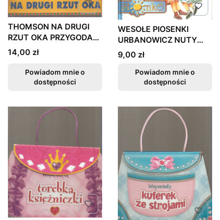
THOMSON NA DRUGI
WESOŁE PIOSENKI
RZUT OKA PRZYGODA
URBANOWICZ NUTY
W KRAINIE ILUZJ
STAN BDB FAKTURA
Cena
14,00 zł
Cena
9,00 zł
Powiadom mnie o
Powiadom mnie o
dostępności
dostępności