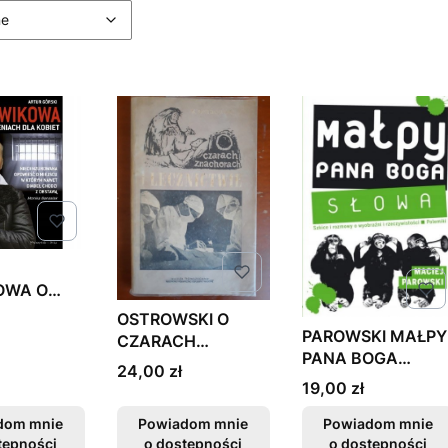
ne
OWA O
IACH DLA
OSTROWSKI O
 NOWA
PAROWSKI MAŁPY
CZARACH
PANA BOGA
ZNACHORACH I
Cena
24,00 zł
SŁOWA NOWA
LECZNICTWIE
Cena
19,00 zł
FAKTURA
WYD 2
dom mnie
Powiadom mnie
Powiadom mnie
tępności
o dostępności
o dostępności