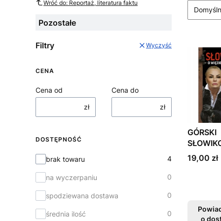
Wróć do: Reportaż, literatura faktu
Domyśl
Pozostałe
Filtry
Wyczyść
CENA
Cena od
Cena do
zł
zł
GÓRSKI
DOSTĘPNOŚĆ
SŁOWIK
WIĘZIEN
Cena
19,00 zł
Dostępność
4
brak towaru
KOBIET
0
na wyczerpaniu
0
spodziewana dostawa
Powia
0
średnia ilość
o dos