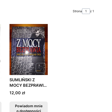
Strona
z 1
SUMLIŃSKI Z
MOCY BEZPRAWIA
THRILLER KTÓRE
Cena
12,00 zł
NAPISAŁO
Powiadom mnie
o dostępności