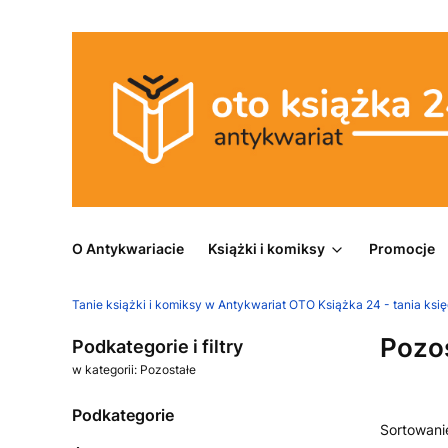
O Antykwariacie
Książki i komiksy
Promocje
Tanie książki i komiksy w Antykwariat OTO Książka 24 - tania księ
Pozo
Podkategorie i filtry
w kategorii: Pozostałe
Podkategorie
Lista
Sortowani