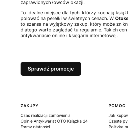
zaprawionych łowców okazji.
To idealne miejsce dla tych, którzy kochają książk
polować na perełki w świetnych cenach. W
Otoks
to szansa na wyjątkowy zakup, który może znikną
dlatego warto zaglądać tu regularnie. Takich ce
antykwariacie online i księgarni internetowej.
Sprawdź promocje
Linki w stopce
ZAKUPY
POMOC
Czas realizacji zamówienia
Jak kupow
Opinie Antykwariat OTO Książka 24
Częste py
Formy płatności
Polityka p