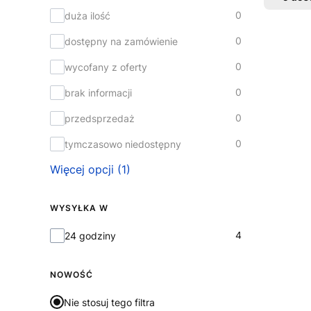
0
duża ilość
0
dostępny na zamówienie
0
wycofany z oferty
0
brak informacji
0
przedsprzedaż
0
tymczasowo niedostępny
Więcej opcji (1)
WYSYŁKA W
Wysyłka w
4
24 godziny
NOWOŚĆ
Nie stosuj tego filtra