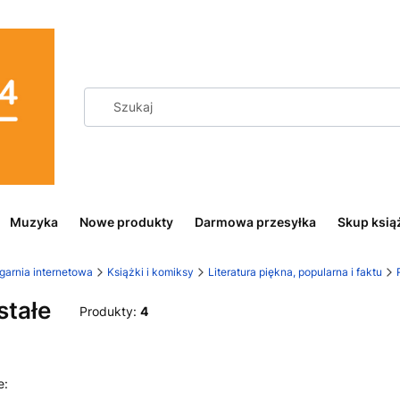
Muzyka
Nowe produkty
Darmowa przesyłka
Skup ksią
garnia internetowa
Książki i komiksy
Literatura piękna, popularna i faktu
stałe
Produkty:
4
 produktów
Domyślne
e: