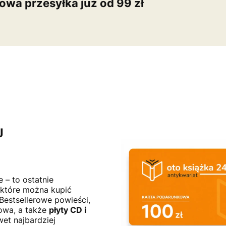
wa przesyłka już od 99 zł
J
e – to ostatnie
 które można kupić
 Bestsellerowe powieści,
żowa, a także
płyty CD i
et najbardziej