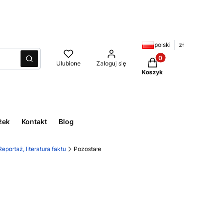
polski
zł
Produkty w koszyku:
Wyczyść
Szukaj
Ulubione
Zaloguj się
Koszyk
żek
Kontakt
Blog
Reportaż, literatura faktu
Pozostałe