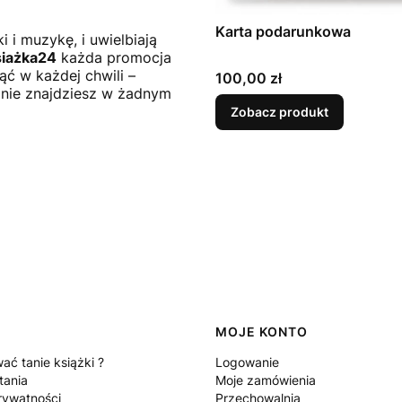
Karta podarunkowa
i i muzykę, i uwielbiają
iażka24
każda promocja
ć w każdej chwili –
Cena
100,00 zł
n nie znajdziesz w żadnym
Zobacz produkt
MOJE KONTO
ać tanie książki ?
Logowanie
tania
Moje zamówienia
rywatności
Przechowalnia