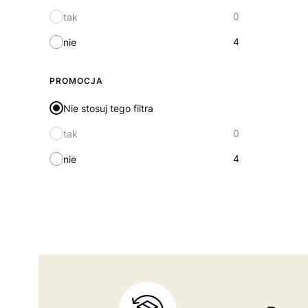
0
tak
4
nie
PROMOCJA
Nie stosuj tego filtra
0
tak
4
nie