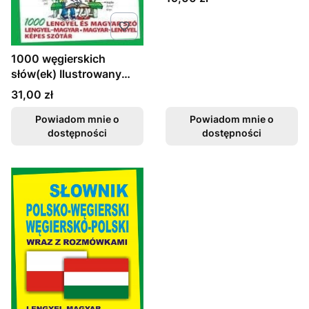
1000 węgierskich
słów(ek) Ilustrowany
słownik węg
Cena
31,00 zł
Powiadom mnie o
Powiadom mnie o
dostępności
dostępności