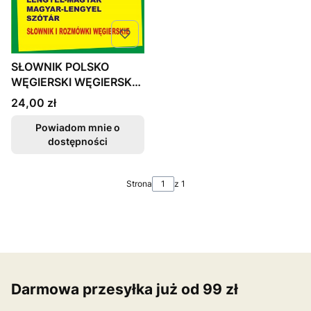
SŁOWNIK POLSKO
WĘGIERSKI WĘGIERSKO
POLSKI NOWA
Cena
24,00 zł
Powiadom mnie o
dostępności
Strona
z 1
Darmowa przesyłka już od 99 zł