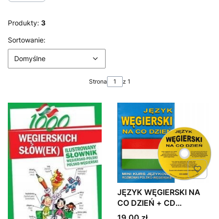
Produkty:
3
Lista produktów
Domyślne
Sortowanie:
Domyślne
Strona
z 1
JĘZYK WĘGIERSKI NA
CO DZIEŃ + CD
ROZMÓWKI
Cena
19,00 zł