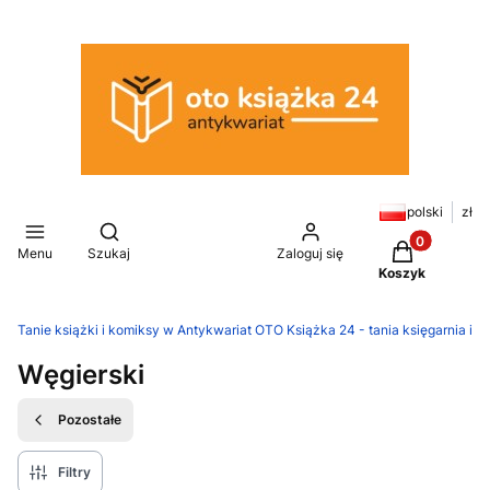
polski
zł
Otwórz wyszukiwarkę
Produkty w k
Menu
Szukaj
Zaloguj się
Koszyk
Tanie książki i komiksy w Antykwariat OTO Książka 24 - tania księgarnia in
Węgierski
Pozostałe
Filtry