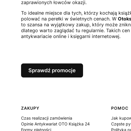
zaprawionych łowców okazji.
To idealne miejsce dla tych, którzy kochają książk
polować na perełki w świetnych cenach. W
Otoks
to szansa na wyjątkowy zakup, który może znikną
dlatego warto zaglądać tu regularnie. Takich ce
antykwariacie online i księgarni internetowej.
Sprawdź promocje
Linki w stopce
ZAKUPY
POMOC
Czas realizacji zamówienia
Jak kupow
Opinie Antykwariat OTO Książka 24
Częste py
Formy płatności
Polityka p