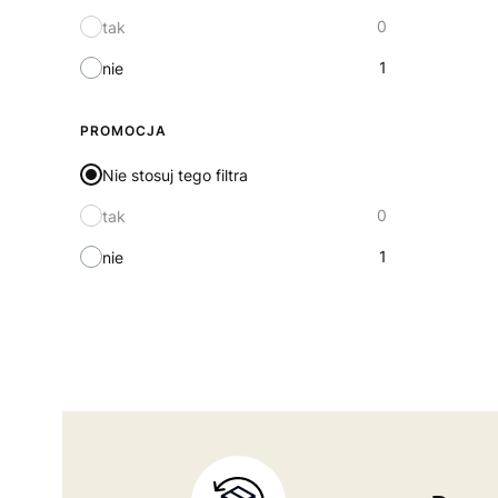
0
tak
1
nie
PROMOCJA
Nie stosuj tego filtra
0
tak
1
nie