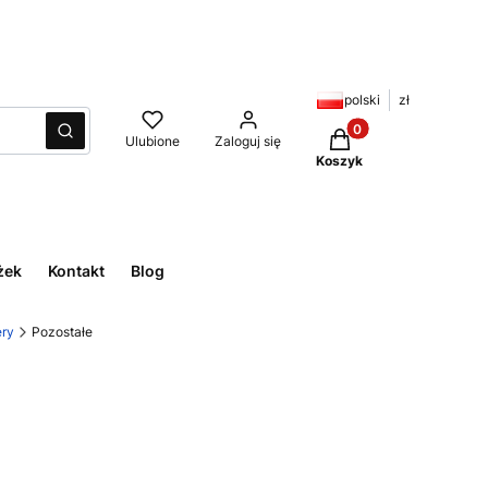
polski
zł
Produkty w koszyku:
Wyczyść
Szukaj
Ulubione
Zaloguj się
Koszyk
żek
Kontakt
Blog
ery
Pozostałe