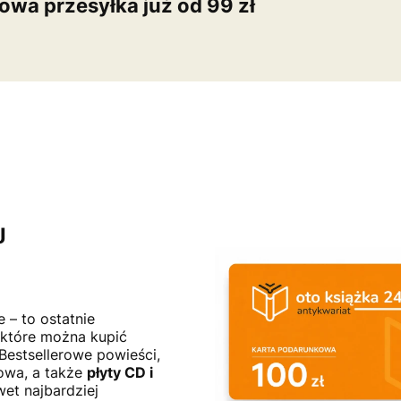
wa przesyłka już od 99 zł
J
e – to ostatnie
 które można kupić
 Bestsellerowe powieści,
żowa, a także
płyty CD i
et najbardziej