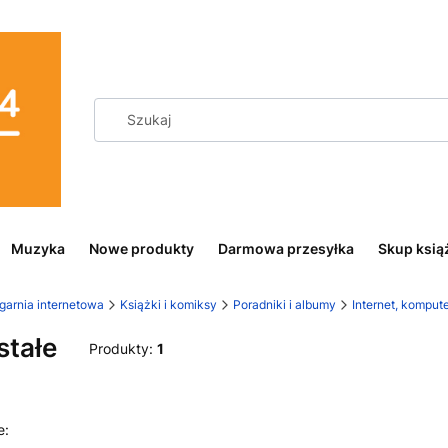
Muzyka
Nowe produkty
Darmowa przesyłka
Skup ksią
garnia internetowa
Książki i komiksy
Poradniki i albumy
Internet, komput
stałe
Produkty:
1
 produktów
Domyślne
e: