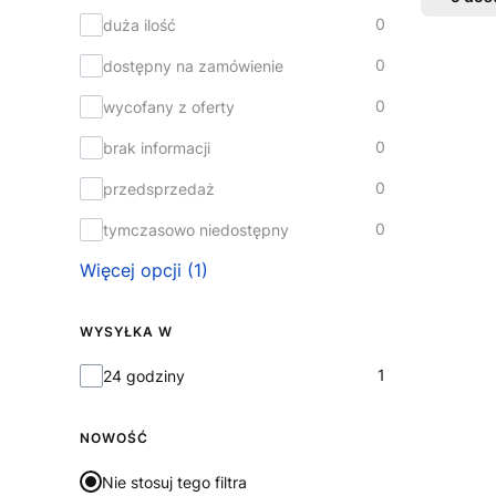
0
duża ilość
0
dostępny na zamówienie
0
wycofany z oferty
0
brak informacji
0
przedsprzedaż
0
tymczasowo niedostępny
Więcej opcji (1)
WYSYŁKA W
Wysyłka w
1
24 godziny
NOWOŚĆ
Nie stosuj tego filtra