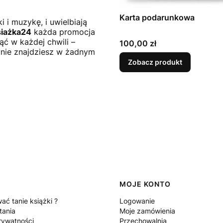
Karta podarunkowa
i i muzykę, i uwielbiają
iażka24
każda promocja
ć w każdej chwili –
Cena
100,00 zł
n nie znajdziesz w żadnym
Zobacz produkt
MOJE KONTO
ać tanie książki ?
Logowanie
tania
Moje zamówienia
rywatności
Przechowalnia