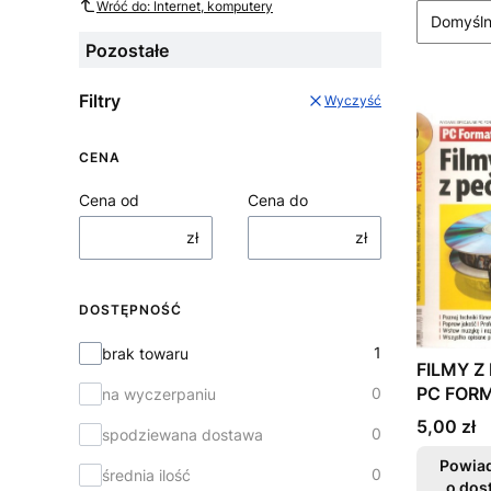
Wróć do: Internet, komputery
Domyśl
Pozostałe
Filtry
Wyczyść
CENA
Cena od
Cena do
zł
zł
DOSTĘPNOŚĆ
Dostępność
1
brak towaru
FILMY Z
PC FOR
0
na wyczerpaniu
PO KROK
Cena
5,00 zł
0
spodziewana dostawa
TANIO
Powia
0
średnia ilość
o dos