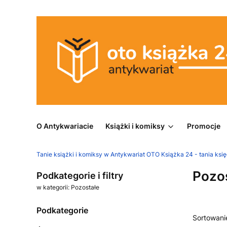
O Antykwariacie
Książki i komiksy
Promocje
Tanie książki i komiksy w Antykwariat OTO Książka 24 - tania księ
Pozo
Podkategorie i filtry
w kategorii: Pozostałe
Podkategorie
Lista
Sortowani