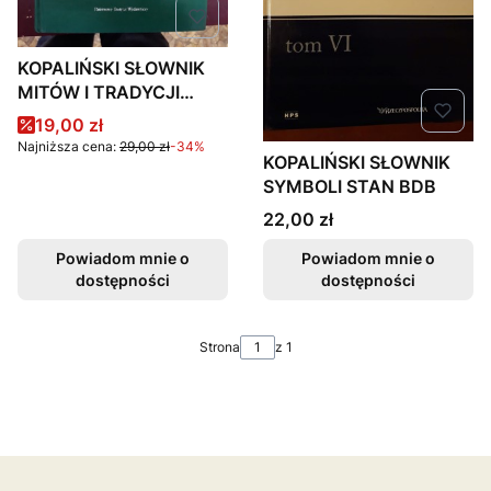
KOPALIŃSKI SŁOWNIK
MITÓW I TRADYCJI
KULTURY BDB
Cena promocyjna
19,00 zł
Najniższa cena:
29,00 zł
-34%
KOPALIŃSKI SŁOWNIK
SYMBOLI STAN BDB
Cena
22,00 zł
Powiadom mnie o
Powiadom mnie o
dostępności
dostępności
Strona
z 1