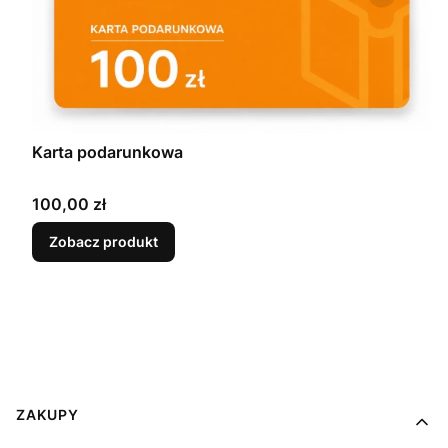
Karta podarunkowa
Cena
100,00 zł
Zobacz produkt
Linki w stopce
ZAKUPY