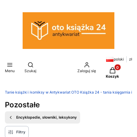
polski
zł
Otwórz wyszukiwarkę
Produkty w k
Menu
Szukaj
Zaloguj się
Koszyk
Tanie książki i komiksy w Antykwariat OTO Książka 24 - tania księgarnia in
Pozostałe
Encyklopedie, słowniki, leksykony
Filtry