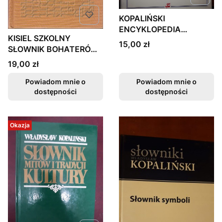
KOPALIŃSKI
ENCYKLOPEDIA
KISIEL SZKOLNY
DRUGIEJ PŁCI STAN
Cena
15,00 zł
SŁOWNIK BOHATERÓW
BDB FV
LITERACKICH NOWA
Cena
19,00 zł
Powiadom mnie o
Powiadom mnie o
dostępności
dostępności
Okazja