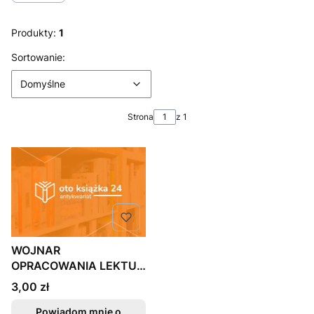
Produkty:
1
Lista produktów
Domyślne
Sortowanie:
Domyślne
Strona
z 1
WOJNAR
OPRACOWANIA LEKTUR
I WIERSZY GIMNAZJUM
Cena
3,00 zł
Powiadom mnie o