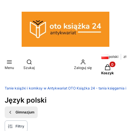
polski
zł
Otwórz wyszukiwarkę
Produkty w k
Menu
Szukaj
Zaloguj się
Koszyk
Tanie książki i komiksy w Antykwariat OTO Książka 24 - tania księgarnia in
Język polski
Gimnazjum
Filtry