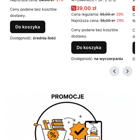
WYD
3%
Cena promocyjna
C
39,00 zł
Ceny podane bez kosztów
3%
Cena regularna:
55,00 zł
-29%
Cena
dostawy.
Najniższa cena:
55,00 zł
-29%
Najn
Do koszyka
Ceny podane bez kosztów
Cen
dostawy.
dos
Dostępność:
średnia ilość
Do koszyka
Dostępność:
na wyczerpaniu
Dos