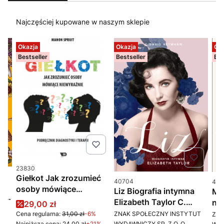
Najczęściej kupowane w naszym sklepie
Okazja
Okazja
Oka
Bestseller
Bestseller
Bes
Kod produktu
23830
Giełkot Jak zrozumieć
Kod produktu
Kod 
40704
411
osoby mówiące
Liz Biografia intymna
Mia
usz
niewyraźnie
Elizabeth Taylor C.
na
Cena promocyjna
29,00 zł
ń
PRODUCENT
PR
David Heymann
cyw
ZNAK SPOŁECZNY INSTYTUT
Cena regularna:
31,00 zł
-6%
ZNA
WYDAWNICZY SP. Z O. O.
Najniższa cena:
24,00 zł
+21%