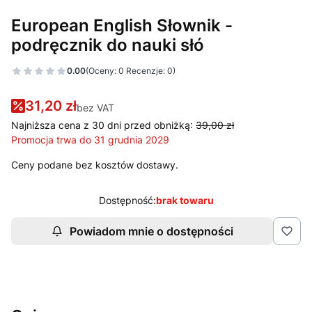
European English Słownik -
podręcznik do nauki słó
0.00
(Oceny: 0 Recenzje: 0)
Przejdź do sekcji Opinie
31,20 zł
bez VAT
Najniższa cena z 30 dni przed obniżką:
39,00 zł
Promocja trwa do 31 grudnia 2029
Ceny podane bez kosztów dostawy.
Dostępność:
brak towaru
Powiadom mnie o dostępności