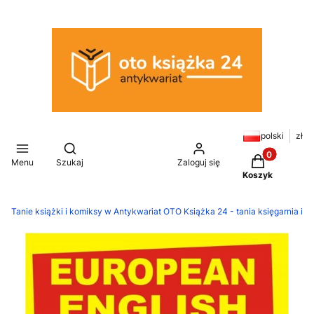
polski
zł
Otwórz wyszukiwarkę
Produkty w k
Menu
Szukaj
Zaloguj się
Koszyk
Tanie książki i komiksy w Antykwariat OTO Książka 24 - tania księgarnia in